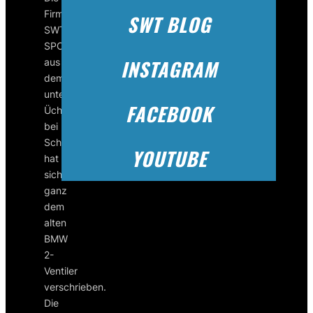
Firma
SWT BLOG
SWT-
SPORTS
INSTAGRAM
aus
dem
unterfränkischen
FACEBOOK
Üchtelhausen
bei
Schweinfurt
YOUTUBE
hat
sich
ganz
dem
alten
BMW
2-
Ventiler
verschrieben.
Die