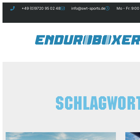
+49 (0)9720 95 02 48
info@swt-sports.de
Mo - Fr: 9:00
Schlagwort