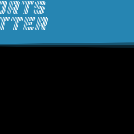
ORTS
tter