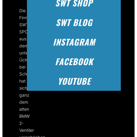
SWT SHOP
Die
Firma
SWT BLOG
SWT-
SPORTS
INSTAGRAM
aus
dem
unterfränkischen
FACEBOOK
Üchtelhausen
bei
Schweinfurt
YOUTUBE
hat
sich
ganz
dem
alten
BMW
2-
Ventiler