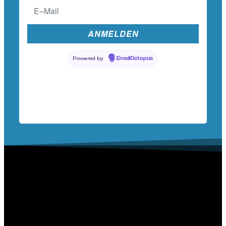
Powered by
EmailOctopus