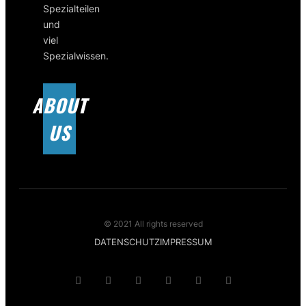
Spezialteilen
und
viel
Spezialwissen.
ABOUT
US
© 2021 All rights reserved
DATENSCHUTZ
IMPRESSUM