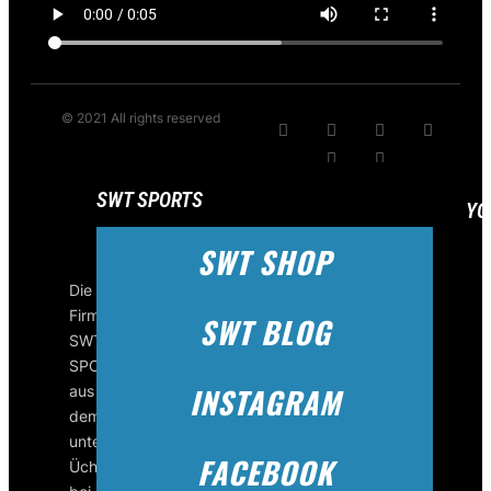
© 2021 All rights reserved
SWT SPORTS
YO
SWT SHOP
Die
Firma
SWT BLOG
SWT-
SPORTS
INSTAGRAM
aus
dem
unterfränkischen
FACEBOOK
Üchtelhausen