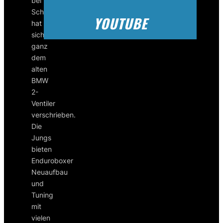
bei
Schweinfurt
YOUTUBE
hat
sich
ganz
dem
alten
BMW
2-
Ventiler
verschrieben.
Die
Jungs
bieten
Enduroboxer
Neuaufbau
und
Tuning
mit
vielen