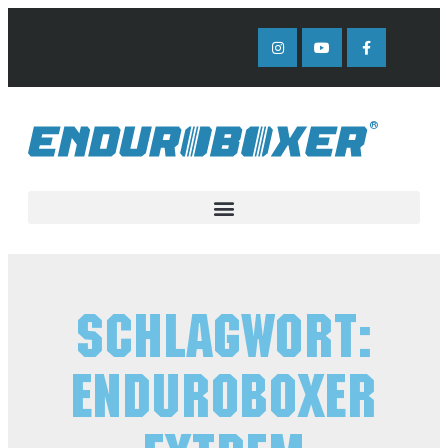
Schlagwort:
EnduroBoxer