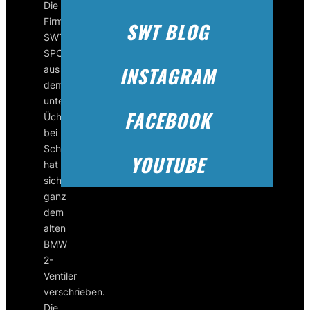
Die
Firma
SWT BLOG
SWT-
SPORTS
INSTAGRAM
aus
dem
unterfränkischen
FACEBOOK
Üchtelhausen
bei
Schweinfurt
YOUTUBE
hat
sich
ganz
dem
alten
BMW
2-
Ventiler
verschrieben.
Die